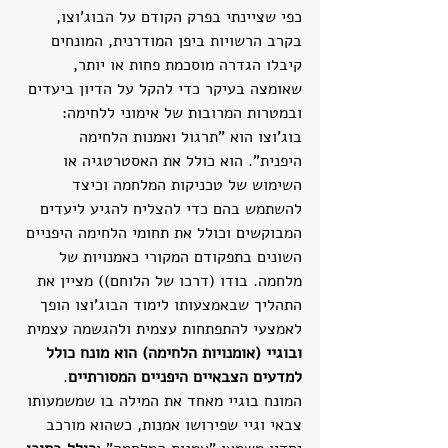
כפי שציינתי בפרק הקודם על הבוג'וצו, 
בקרב הרשויות ביפן המודרנית, המונחים 
קיבלו הגדרה מוסכמת פחות או יותר, 
שאומצה בעיקר כדי להקל על הדיון ביעדים 
ובמטרות המרובות של אימוני ללחימה: 
בוג'וצו הוא "תרגול ואמנות הלחימה 
היפנית". הוא כולל את האסטרטגיה או 
השימוש של טכניקות המלחמה וכיצד 
להשתמש בהם כדי להצליח להגיע ליעדים 
המבוקשים וכולל את תחומי הלחימה היפניים 
השונים בתפקודם המקורי כאמנויות של 
מלחמה. בודו (דרכו של הלוחם)) מציין את 
התהליך שבאמצעותו לימוד הבוג'וצו הופך 
לאמצעי להתפתחות עצמית ולהגשמה עצמית 
ובוגיי (אומנויות הלחימה) הוא מונח כולל 
למדעים הצבאיים היפניים המסורתיים
. 
המונח בוגיי מאחד את המילה בו שמשמעותו 
צבאי וגיי שפירושו אמנות, כשהוא מורכב 