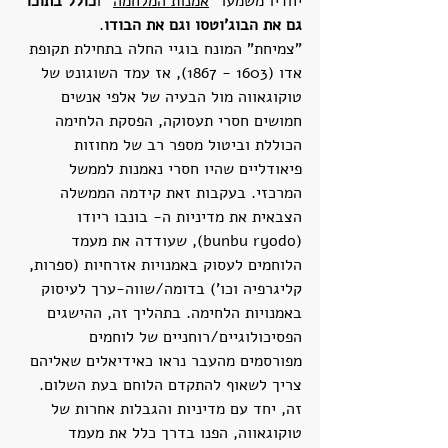
יחדיו משמעו "
אמנות המלחמה
" ו
כולל בתוכו 
גם את הבוג'וטסו וגם את הבודו
. 
"צמיחת" המונח בוגיי החלה בתחילת תקופת 
אדו (1603 - 1867), אז עמד השוגונט של 
טוקוגאווה מול הבעיה של אלפי אנשים 
חמושים חסרי תעסוקה, הפסקת הלחימה 
הכוללת וביטול מספר רב של מחוזות 
פיאודליים שהיו חסרי נאמנות לממשל 
המרכזי. בעקבות זאת קידמה הממשלה 
הצבאית את מדיניות ה- בונבו ריודו 
(bunbu ryodo), שעודדה את מעמד 
הלוחמים לעסוק באמנויות אזרחיות (ספרות, 
קליגרפיה וכו') בדומה/שווה-ערך לעיסוק 
באמנויות הלחימה. בתהליך זה, ההישגים 
הפסיכולוגיים/רוחניים של לוחמים 
מפורסמים מהעבר נראו כאידיאלים שאליהם 
צריך לשאוף להתקדם הלוחם בעת השלום. 
זה, יחד עם מדיניות והגבלות אחרות של 
טוקוגאווה, הפנו בדרך כלל את מעמד 