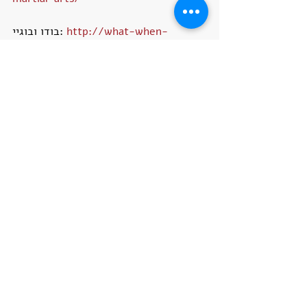
http://what-when-
בודו ובוגיי: 
how.com/martial-arts/budo-bujutsu-
and-bugei-martial-arts/
http://what-when-
בודו, בוג'וצו ובוגיי:
how.com/martial-arts/budo-bujutsu-
and-bugei-martial-arts/
Hall, D. A. (2012). Encyclopedia of 
Japanese Martial Arts. New York: 
Kodansha USA. בתוך: 
https://budostudies.com/2020/08/bu
do-bugei-bujutsu/
http://missioninaction.weebly.com/w
hat-is-bugei.html