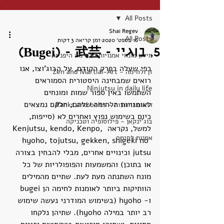
All Posts
Shai Regev
All Posts
16 בספט׳ 2020
זמן קריאה 3 דקות
5. בוגיי - Bugei) - 武芸)
מילון מונחי אמנויות הלחימה היפניות
כפי שעלה בפרק הקודם, על הבוג'וצו, אנו 
זן ולחימה - Zen and Martial-Art
רואים שמבחינה היסטורית הסמוראים 
Ninjutsu in daily life
השתמשו באין ספור שמות ומונחים 
לאומנויות הלחימה שלהם, חלקם נמצאים 
דרגות וחגורות - Ranks and belts
כיום בשימוש נפוץ ואחרים לא (סייפות, 
בוג'ינקאן - פילוסופיה וטכניקה
למשל, נקראה Kenjutsu, kendo, Kenpo, 
אמנות לחימה
hyoho, tojutsu, gekken, shigeki no 
jutsu וכינויים אחרים, מבלי להבחין בצורה 
או בתוכן) והמשמעות והפופולריות של כל 
מונח השתנתה מעת לעת. שתיים מהמילים 
הוותיקות ביותר לאומנות לחימה הן bugei 
ו- hyoho (בשימוש המודרני נעשה שימוש 
רב יותר במילה hyoho). שתיהן נלקחו 