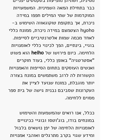
מסינית, ושתיהן מופיעות בטקסטים יפניים 
כבר בתחילת המאה השמינית. המשמעויות 
המוקדמות של שתי המילים חפפו במידה 
ניכרת, אך בתקופת טוקוגאווה השימוש ב-
hyoho הצטמצם במידה ניכרת, ממונח כללי 
לאחד מכמה שמות אלטרנטיביים לסייפות. 
בוגיי, בינתיים, הפך לכינוי כללי לאומנויות 
הלחימה. כיום פירושו של 
heiho
 הוא פשוט 
"אסטרטגיה" באופן כללי, בעוד חוקרים 
ואנשים העוסקים בתחום הסייפות והאמנויות 
הקשורות לה לרוב משתמשים במונח בצורה 
יותר מוגבלת, כמונח שנועד לציין את 
העקרונות שסביבם נבנית גישה של בית ספר 
מסוים ללחימה. 
ככלל, אנו רואים שהמשמעות והשימוש 
במונחים בודו, בוג'וטסו ובוגיי ככינויים 
לאומנויות הלחימה של יפן נושאים בלבול 
ומידע שגוי בקרב מתרגלים ואוהבי אמנויות 