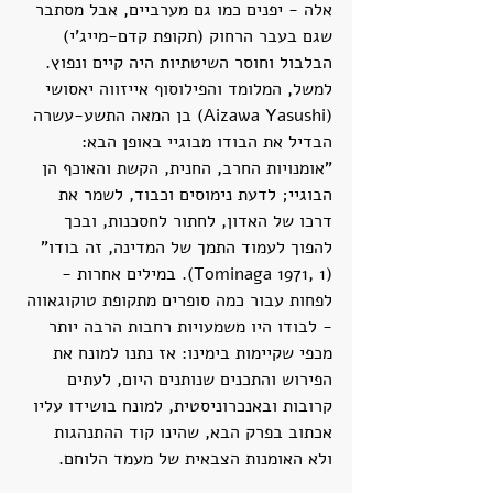
אלה - יפנים כמו גם מערביים, אבל מסתבר 
שגם בעבר הרחוק (תקופת קדם-מייג'י) 
הבלבול וחוסר השיטתיות היה קיים ונפוץ. 
למשל, המלומד והפילוסוף אייזווה יאסושי 
(Aizawa Yasushi) בן המאה התשע-עשרה 
הבדיל את הבודו מבוגיי באופן הבא: 
"אומנויות החרב, החנית, הקשת והאוכף הן 
הבוגיי; לדעת נימוסים וכבוד, לשמר את 
דרכו של האדון, לחתור לחסכנות, ובכך 
להפוך לעמוד התמך של המדינה, זה בודו" 
(Tominaga 1971, 1). במילים אחרות - 
לפחות עבור כמה סופרים מתקופת טוקוגאווה 
- לבודו היו משמעויות רחבות הרבה יותר 
מכפי שקיימות בימינו: אז נתנו למונח את 
הפירוש והתכנים שנותנים היום, לעתים 
קרובות ובאנכרוניסטית, למונח בושידו עליו 
אכתוב בפרק הבא, שהינו קוד ההתנהגות 
ולא האומנות הצבאית של מעמד הלוחם.