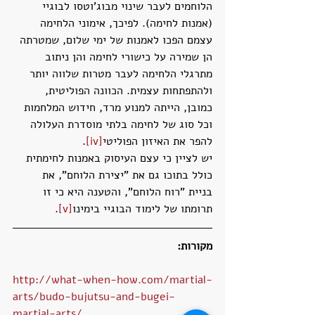
הלוחמים לעבר שינוי מבוג'וטסו לבוגיי 
(אמנות לחימה). לפיכך, אימוני הלחימה 
עצמם הפכו לאמנות של ימי שלום, שמטרתה 
הן שמירה על כישורי לחימה והן ניתוב 
מתרגלי הלחימה לעבר מטרות שלווה יותר 
ולהתפתחות עצמית. הכוונה הפוליטית, 
כמובן, הייתה למנוע מרד, חידוש המלחמות 
וכל סוג של לחימה בלתי מוסדרת העלולה 
להפר את האיזון הפוליטי
[iv]
.
יש לציין כי עצם העיסוק באמנות לחימתית 
כולל בתוכו גם את "יצירת הלוחם", את 
בניית "רוח הלוחם", והטענה היא כי זו 
תרומתו של לימוד הבוגיי בימינו
[v]
.
מקורות:
http://what-when-how.com/martial-
arts/budo-bujutsu-and-bugei-
martial-arts/