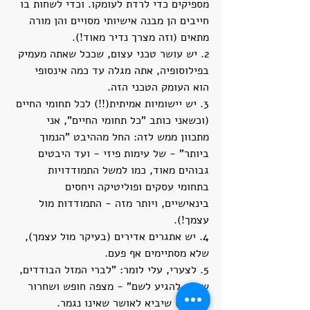
מספיקים כדי לרדת לעומקו. וכדי לשחות בו 
חייבים הן מבנה אישיותי מסויים והן מורה 
מתאים (וזה מצרך נדיר מאוד!).
2. יש עושר טכני עצום, שככל שאתה מעמיק 
בפילוסופיה, אתה מגלה עד כמה אינסופי 
הוא העומק הטכני הזה.
3. יש יישומיות אמיתית(!!) לכל תחומי החיים 
(וכשאני כותב "כל תחומי החיים", אני 
מתכוון ממש לזה: החל מההיבט "הנמוך 
ביותר" - של עימות פיזי - ועד היבטים 
גבוהים מאוד, כמו למשל התמודדויות 
בתחומי עסקים ופוליטיקה ויחסים 
בינאישיים, ויותר מזה - התמודדות מול 
עצמך!).
4. יש אתגרים אדירים (בעיקר מול עצמך), 
שלא מסתיימים אף פעם.
5. לצערי, עלי לומר: "לברי המזל הבודדים, 
שיזכו להגיע לשם" - מצפה חופש ושחרור 
עצום(!) שיביא לאושר שאינו נגמר.