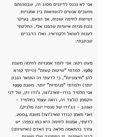
אני לא נכנס לדיונים מסוג זה, שבמהותם 
מושכים אנשים להשוואות בין אמנויות 
ושיטות לחימה שונות, אך הפעם, בעיקר 
נוכח פניות אישיות שהפנו אלי, החלטתי 
לענות לשואל ולקוראיו. ואלו הדברים 
שכתבתי:
מעט רקע: אני לומד אמנויות לחימה משנת 
1989. למדתי "שיטות קשות" (הייתי קורא 
להן "חיצוניות", כי לדעתי זה התואר הנכון 
יותר) ולמדתי "פנימיות" יותר. משנת 1999 
אני תלמיד בודו-טאיג'וצו, ג'ודו וזן, של דני 
ווקסמן (ולצד זה, רואה עצמי כתלמיד - 
ואוהב - הג'ודו של סנסיי יונה מלניק).
ואני מאמן (בודו טאיג'וצו) משנת 2004.
לדעתי, אמנות לחימה היא כמו כפפה: יש 
צורך בהתאמה מלאה בין האדם (ואישיותו) 
לבין האמנות. זו המסקנה שלי משנות 