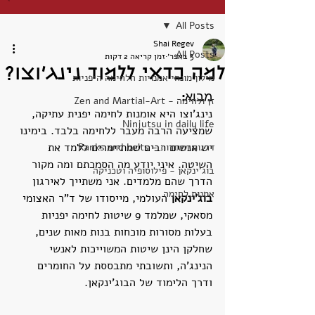
All Posts
Shai Regev
All Posts
3 באפר׳
זמן קריאה 2 דקות
למה כדאי ללמוד נינג'וצו?
מילון מונחי אמנויות הלחימה היפניות
מבוא:
זן ולחימה - Zen and Martial-Art
נינג'וצו היא אומנות לחימה יפנית עתיקה, 
Ninjutsu in daily life
שמציעה הרבה מעבר ללחימה בלבד. בימינו 
יש אנשים רבים שמתיימרים ללמד את 
דרגות וחגורות - Ranks and belts
השיטה. איני יודע מה הסמכתם ומה מקור 
בוג'ינקאן - פילוסופיה וטכניקה
הדרך שהם מלמדים. אני משתייך לאירגון 
אמנות לחימה
בוג'ינקאן
 העולמי, מייסודו של ד"ר האצומי 
מסאקי, שמלמד 9 שיטות לחימה יפניות 
בעלות מסורות מוכחות בנות מאות שנים, 
שחלקן הינן שיטות המשוייכות לאנשי 
הנינג'ה, ותשובתי מתבססת על החומרים 
ודרך הלימוד של הבוג'ינקאן.