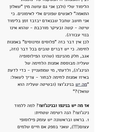
הלימוד שלי (ולכן אני גם עושה מין "שאלון 
התאמה" לאנשים שפונים אלי לאימונים. כי 
אני חושב שחבל שבנאדם יבזבז זמן בלימוד 
שיטה - קשה ובעיקר מורכבת - שהוא אינו 
בנוי עבורה).
לכן אין דבר כזה "פלוסים ומינוסים" באמנות 
לחימה. כי יש דברים טובים בכל דבר (וזה, 
אגב, חלק מהנינפו (שהינו הפילוסופיה 
שעליה מבוססת אמנות הלחימה של 
הנינג'ה), ולדעתי, מי שמתעניין - כדי לדעת 
באיזו אמנות לחימה לבחור - צריך לשאול: 
"
מה יש
 בנינג'וצו (ובשיטה שעליה הוא 
שואל)?"
אז מה יש בנינפו
ובנינג'וצו
? למה ללמוד 
נינג'וצו? הנה רשימה שטחית:
1. בראש ובראשונה יש עומק פילוסופי 
עצום(!!!), שאני בספק אם חיים שלמים 