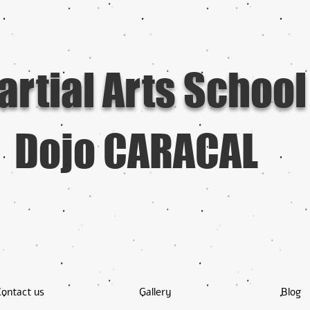
artial Arts School
Dojo CARACAL
Contact us
Gallery
Blog