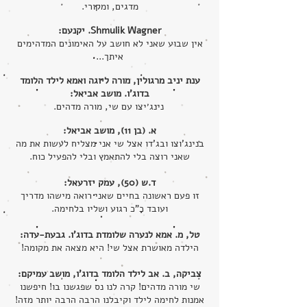
מדגים, ומקורי.
Shmulik Wagner. יקנעם:
אין שבוע שאני לא חושב על האימונים המדהימים
איתך...
ענת יניב מרגולין, מורה ליוגה ואמא לילד הלומד
בדוג'ו. מושב אביאל:
נינג׳יצו עם שי, מורה מדהים.
א. (בן 11), מושב אביאל:
בנינג'וצו ובג'דו אצל שי אני מצליח לעשות את מה
שאני רוצה בלי להתאמץ ובלי להפעיל כוח.
ד.ש (50), עמק יזרעאל:
זו פעם ראשונה בחיים שאני רואה מישהו מדריך
ועובד כ"כ רגוע ושליו בלחימה.
טל, מ. אמא לנערה שלומדת בדוג'ו. גבעת-עדה:
הילדה מאושרת אצל שי! היא מצאה את מקומה!
צביקה, ב. אב לילד הלומד בדוג'ו, מושב עמיקם:
שי מורה מדהים! קרה לנו נס שפגשנו בו! חיפשנו
אמנות לחימה לילד וקיבלנו הרבה הרבה יותר מזה!