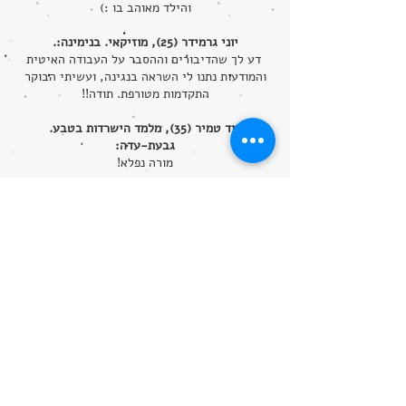
והילד מאוהב בו :)
יוני גרמידר (25), מוזיקאי. בנימינה:.
דע לך שהדיבורים וההסבר על העבודה האיטית
והמודעות נתנו לי השראה בנגינה, ועשיתי הבוקר
התקדמות מטורפת. תודה!!
דוד טמיר (35), מלמד הישרדות בטבע.
גבעת-עדה:
מורה נפלא!
איתי שינני, מאמן כושר ואלוף ג'ודו. רחובות:
מאמן מדהים ויותר מכך אדם מלאך. כל מי שהולך
אליו מרוויח!!!
פנחס אברהם שוורץ (36), קרית ביאליק:
אתמול היה לי פצצה נהנתי מאד.
האימונים מאד סבבה מובנים ונקלטים בצורה טובה
אני אישית נהנה.
לגבי פידבק תישאר כמו שאתה זה כיף. ושמתי לב
שזה מעלה ל-XXX את הביטחון ושמחתי על זה
בשבילו.
כל אימון זה הפתעה והכל קשור בהכל.
ושוב תודה לך!