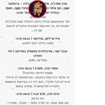
אורן סמדג'ה, אלוף אולימפי בג'ודו - ברצלונה
1992, סגן אלוף העולם בג'ודו - טוקיו 1995, מאמן
נבחרת ישראל בג'ודו | באר שבע:
מומלץ בחום.
למי שמשועמם מג'ודו ורוצה להוסיף קצת תבלינים
אקזוטיים, שי הוא אחד האנשים שיכולים לעשות
את זה.
איל פרידמן, מוזיקאי | גבעת עדה:
מתנה גדולה לגוף ולנפש.
ענבל טפר, פסיכולוגית ומטפלת במוזיקה | הוד
השרון:
ממליצה בחום.
אסתי הורן, סופרת | גבעת עדה:
אמנות לחימה במיטבה!
שי מלמד ברגישות ובחכמה, עם תשומת לב ועידוד
אישיים לכל תלמיד, ועם ידע רב וגמישות בהתאמת
הלמידה לסיטואציה. מומלץ בחום!
אילן הורן, צלם טבע | גבעת עדה:
חוג מרתק
חוג מאד מגוון. שי מורה בחסד - סבלני, מסביר,