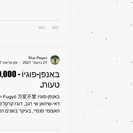
Shai Regev
21 בדצמ׳ 2021
זמן קריאה 7 דקות
טעות.
דאי-שיהאן שי רגב, דוג'ו קרקל
האצומי סנסיי, בעיקר בשנים האח