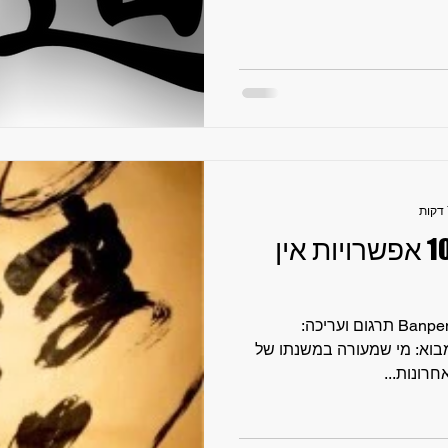
בּאנפּן-פוּגיוֹ - 10,000 אפשרויות אין
בּאנפּן-פוּגיוֹ Banpen Fugyō 万変不驚 תרגום ועריכה:
 מבוא: מי שמעורה במשנתו של
רונות...