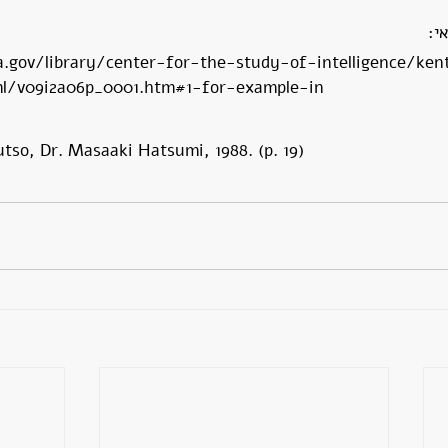
י:
.gov/library/center-for-the-study-of-intelligence/ken
ml/v09i2a06p_0001.htm#1-for-example-in
tso, Dr. Masaaki Hatsumi, 1988. (p. 19) 