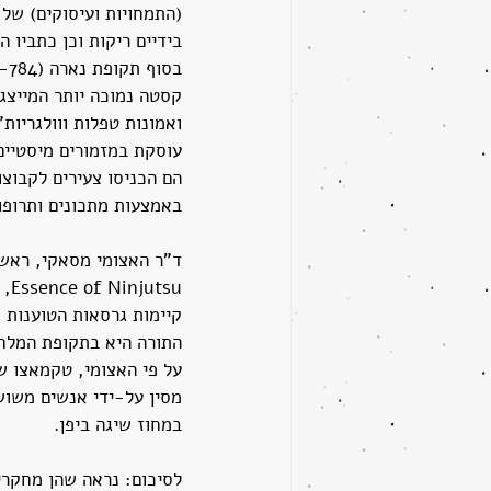
(התמחויות ועיסוקים) של 
בידיים ריקות וכן כתביו 
קסטה נמוכה יותר המייצגי
ואמונות טפלות ווולגריות
הם הכניסו צעירים לקבוצו
באמצעות מתכונים ותרופו
ד"ר האצומי מסאקי, ראש 
קיימות גרסאות הטוענות 
התורה היא בתקופת המלחמות הפנימי
על פי האצומי, טקמאצו שה
מסין על-ידי אנשים משוש
במחוז שיגה ביפן.