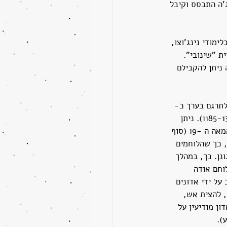
'ה התבסס וקיבל 
קדמי בלימודי נינג'וצו, 
ת "שינובי". 
ניתן להקבילם 
 של השינובי הוא ב-אקוטו (悪党, שניתן לתרגם בערך כ-
"הכנופיות הרעות"). האקוטו קיבלו בהדרגה השפעה הצבאית, אחרי תום תקופת קמאקורה (1185-1333). ניתן 
לזהות את פעילות השינובי מהמאה ה -14 (תקופת הננבוקוצ'ו ביפן) ועד המחצית השנייה של המאה ה -19 (סוף 
, כך שהלוחמים 
נן. כך, במהלך 
ון-הלוחם אודה 
י הועסקו כשכירי חרב על ידי אדונים 
, להצית אש, 
ן מודיעין על 
).