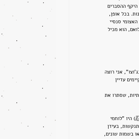
 היקף ההסברים 
ת. בכל אופן, 
 של מסאאקי האצומי סנסיי 
את שניהם במלואם, הוא מכיל 
'וצו", אני רוצה 
ימים עדיין 
תיות, שסתרו את 
לפי ה-בנסנשוקאי (1676) אחד משלושת ספרי הנינג'ה העתיקים ביותר המוכרים, הנינג'ה (忍者) היו "לוחמי 
נקשות, בעידן 
ו בשמות שונים, 