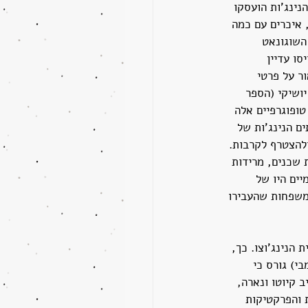
ינג'ות הועסקו 
 איכרים עם כמה 
השוגונאט 
ו עדיין 
ר על פרטי 
ושיקי (הספר 
טופוגרפיים אלה 
ם הנינג'ות של 
להצטרף לקרבות. 
 שכנים, מרידות 
יים היו של 
משפחות שהעבירו 
הנינג'וצו. כך, 
ומבי) גורס כי 
 קיוטו ונארה, 
בודהיזם החל להשריש ביפן. על פי ה- CIA, האמונות והפרקטיקות 