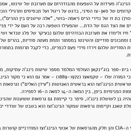
הנינג'ה מעידות על השפעות מהבודהיזם עם תערובת של שינטו, אמנוי
הקדומים של סאן-צו הסיני, בדגש על ריגול ועל תכסיסים ותרגילי הונ
בסוף תקופת נארה (710-784) כת זו של נזירי הרים (יאמה-בושי, "אלה שישנים בין ההרי
ם את הצד הגס של הדת... שהפעילו השפעה רבה על העם על ידי פנייה
" חיו ולימדו את תערובת הבודהיזם שלהם (בעיקר של פלג טנדאי ושינ
ת הסודיות שלהם וירדו מידי פעם לכפרים, כדי לקבל תרומות בתמורה 
ת.
בית-ספר בוג'ינקאן העולמי המלמד מספר שיטות נינג'ה עתיקות, מ
Essence of Ninjutsu, כי המורה שלו – טקמאצו (1889-1972) – אמר ג
שראשית הנינג'וצו הוא בראשית האנושות ("עידן האלים") וגרסאות 
ות ביפן, בין המאה ה-14 למאה ה-16 לספירה.
יה בן לשושלת נינג'ה, סיפר כי קיימות גם גרסאות שטוענות שהנינג'
לת טאנג וקיימות גרסאות שמקור הנינג'וצו הוא בשבט של שודדי ים
לסיכום: נראה שהן מחקרי ה-CIA והן חלק מהגרסאות של אנשי הנינג'וצו המודרניים קושרו