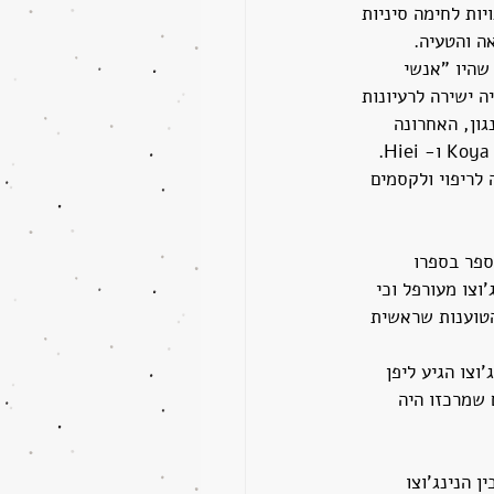
ות לחימה סיניות 
אה והטעיה.
ם"), שהיו "אנשי 
 ישירה לרעיונות 
גון, האחרונה 
עוסקת במזמורים מיסטיים ומתכונים סודיים) והשינטו במסתור ותחת מעטה סודיות, בהרים של Koya ו- Hiei. 
לריפוי ולקסמים 
ספר בספרו 
ם הוא כי מקור הנינג'וצו מעורפל וכי 
הטוענות שראשית 
וצו הגיע ליפן 
 שמרכזו היה 
ת בין הנינג'וצו 