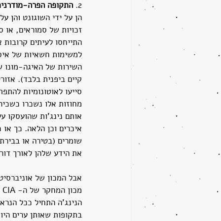
2. 
התקופה הפרה-מודרנית
הן על ידי השוגונט והן ע
זכויות של סמוראים, או ס
התייחסו לעיתים קרובות א
למשימות חשאיות של איסו
השירות של האיגה-מונו ש
קיים ביפנית בלבד). אזורי
סייעו לאוטונומיות להתפת
מחוזות אלו נשכרו כשכיר
אותם נינג'ות שהועסקו על
איכרים וכן הלאה. כך או 
שומרים (בטירה או בבירת
את הידע שלהן לאורך דורו
אבל המכון של אוניברסיטת
מ
הנינג'ה התחיל ככל הנראה