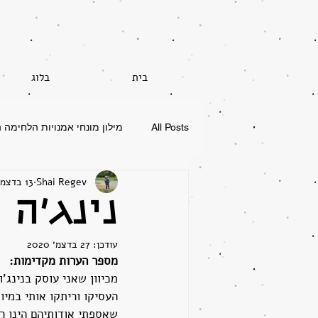
בית
בלוג
All Posts
מילון מונחי אמנויות הלחימה ה
Shai Regev
13 בדצמ׳ 2020
דרגות וחגורות - Ranks and belts
נינג'ה ונ
עודכן:
27 בדצמ׳ 2020
מספר הערות מקדימות:
מכיוון שאני עוסק בנינג'
העסיקו וריתקו אותי במיו
שאספתי אודותיהם הינו רב