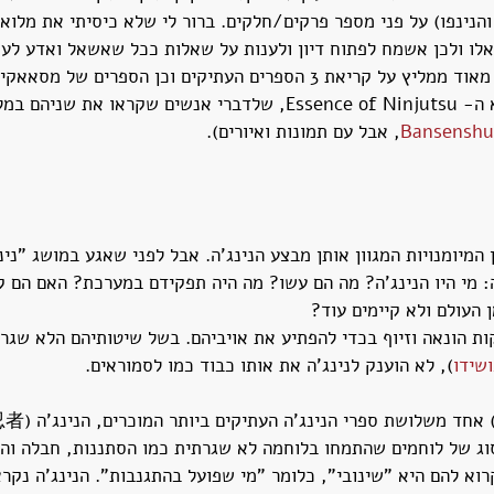
ו והנינפו) על פני מספר פרקים/חלקים. ברור לי שלא כיסיתי את מלוא
לו ולכן אשמח לפתוח דיון ולענות על שאלות ככל שאשאל ואדע לענו
למעוניינים בהעמקה, אני מאוד ממליץ על קריאת 3 הספרים העתיקים וכן הספרים
(מבניהם מומלץ מאוד הוא ה- Essence of Ninjutsu, שלדברי אנשים שקראו 
Bansenshu
, אבל עם תמונות ואיורים).
ן המיומנויות המגוון אותן מבצע הנינג'ה. אבל לפני שאגע במושג "נינג
: מי היו הנינג'ה? מה הם עשו? מה היה תפקידם במערכת? האם הם קי
 העולם ולא קיימים עוד?
ת הונאה וזיוף בכדי להפתיע את אויביהם. בשל שיטותיהם הלא שגר
שידו
), לא הוענק לנינג'ה את אותו כבוד כמו לסמוראים. 
וג של לוחמים שהתמחו בלוחמה לא שגרתית כמו הסתננות, חבלה והת
וא להם היא "שינובי", כלומר "מי שפועל בהתגנבות". הנינג'ה נקרא