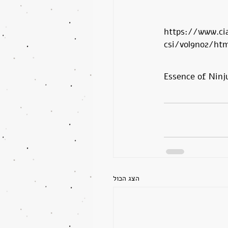
https://www.cia
csi/vol9no2/ht
Essence of Ninju
הצג הכול