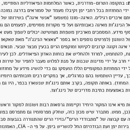
: 
בתקופה הטרום-מודרנית, כאשר המלחמות הפיאודליות הסתיימו, הנ
ל ידי המחוזות בכל רחבי יפן וקיבלו מעמד של סמוראים בדרגה נמוכה,
תם איכרים רגילים. האיגה-מונו (משמעו "אנשי איגה") בשירותו של 
ל הנינג'ות מאיגה כאבותיהם ועל פי מקורות מסוימים, לפעמים הם גויס
ף מידע. המסמכים מארכיון משפחת מצושיטה יכולים לשפוך מעט או
ל השוגון (לפרטים נוספים ראו בספר "צאצאי הנינג'ה" מאת טאקאו י
 איגה וקוגה קרובים לקיוטו ומוקפים הרים בכעין מבצר טבעי. תנאים 
ח, להתחמש, למרוד ולהחליש את כוחות האדון הפיאודלים. לכן לעיתי
י חרב על ידי מדינות שכנות על מנת לפלוש מעבר לחפיר של טירות ו
 ידי המחוזות המקומיים הללו הועסקו גם כדי להשיג מידע על מחוזות
כך, עדיין השתמשו בהם כמרגלים, אך במקרים רבים חובותיהם היומיומ
 המחוז). באותה תקופה, בקרב אותם נינג'ות שנשארו בכפר, היו גם 
ת באמצעות כתיבת מדריכים של נינג'וצו.
 מיא אינו המקור היחיד וקיימות גרסאות רבות ושונות למקור וראשית 
כון המחקר של ה- CIA (כן, ממש. מתברר שיש מכון כזה, שחלק מפרסומיו גם מתפרסם בפ
 עם קבוצה של "מתבודדי הרים"/נזירי הרים שהתגוררה בגבעות סביב
בתקופות שאותן ערים היו בירות יפן ועת ה