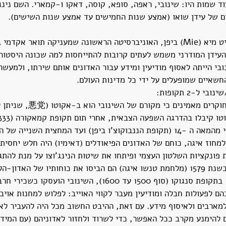
ד שמות היו: שינובי, ראפה, סופא, קוסה, דאקו ו-קמארי. השם נינג
 של עידן שואו (אמצע שנות החמישים עד אמצע שנות השישים).
מכון המחקר של אוניברסיט מיא (Mie) ביפן, האוניברסיטה הראשונה שמעניקה תואר א
העידן המודרני משמש לעתים קרובות להתייחסות למה שכונה היסטורי
י הייתה לאסוף מודיעין ומידע עבור האדונים אותם שירתו, ולמעשה 
חשאיים שמופעלים על ידי כל מדינות העולם.
ל-2 תקופות:
: החוקרים מאמינים כי מקורם
מחוז איגה, כוחם של האדונים הפיאודלים (דאימיו) היה חלש יחסית
פונקציות השלטון העצמי ופיתחו את שיטות הנינג'וצו על מנת להתגו
טנשו איגה נו רן הראשון בשנת 1579 (מלחמת טנשו איגה) הם הביסו את כוחותיו של האד
נובונאגה (1534 - 1582).  בתקופת סנגוקו (סוף 1500 עד 1600), השינוב
הם לפעולות חבלה ומודיעין מעבר לקווי האוייב: לפלוש למחנות אויב
ארבים ולאיסוף מידע. עם זאת, ההיבט החשוב מכל היה להעביר לאדו
ים להימנע מקרב ככל האפשר, כדי לשרוד ולחזור לאדוניהם (עם המידע