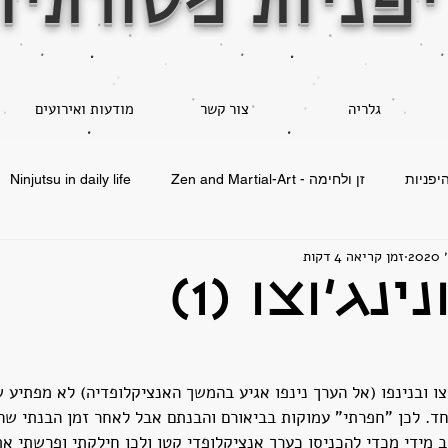
יפניות מסורתיו
גלריה
צור קשר
מודעות ואירועים
יפניות
זן ולחימה - Zen and Martial-Art
Ninjutsu in daily life
זמן קריאה 4 דקות
בוג'ינקאן - פילוסופיה וטכניקה
אמנות לחימה
ינג'וצו (1)
וצו ובנינפו (אל הערך נינפו אגיע בהמשך האנציקלופדיה) לא מפתיע 
חד. לכן "חפרתי" עמוקות בביאורם והבנתם אבל לאחר זמן הבנתי שה
 מידי מכדי להכניסו כערך אנציקלופדי קטן ולכן חילקתי ופרשתי א